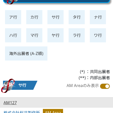
ア行
カ行
サ行
タ行
ナ行
ハ行
マ行
ヤ行
ラ行
ワ行
海外出展者 (A-Z順)
(*) ：共同出展者
(**)：内部出展者
サ行
AM Areaのみ表示
AM127
株式会社桜井製作所
AM Area