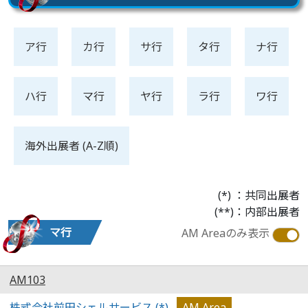
ア行
カ行
サ行
タ行
ナ行
ハ行
マ行
ヤ行
ラ行
ワ行
海外出展者 (A-Z順)
(*) ：共同出展者
(**)：内部出展者
マ行
AM Areaのみ表示
AM103
株式会社前田シェルサービス (*)
AM Area