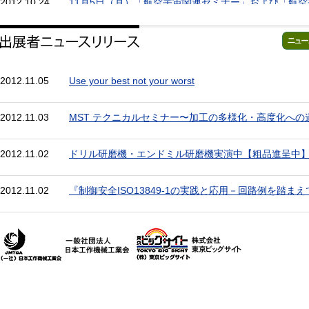
2012.10.24
11月5日（月）「航空宇宙関連セミナー」および「航
情報交換会」のご案内
2012.10.18
★学生の皆さまへプレゼントが当たるイベントのお知
2012.11.05
Use your best not your worst
2012.10.17
アポイントシステムのご案内（無料・登録制）
2012.11.03
MST テクニカルセミナー〜加工の多様化・高度化への
2012.10.12
国内関連団体イベント情報アップしました！
2012.11.02
ドリル研磨機・エンドミル研磨機実演中【粗品進呈中
2012.10.09
JIMTOF2012 "学生のための" ものづくり業界・企業
2012.11.02
『制御安全ISO13849-1の実践と応用－回路例を踏まえ
ム
2012.10.02
JIMTOF2012記者発表（10月2日実施）のプレス資料
2012.10.01
TIMTOS2013昼食会および台湾工作機械産業動向記者
学生向けプログラムについて