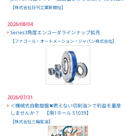
在）
【株式会社日刊工業新聞社】
2026/08/04
Series3角度エンコーダラインナップ拡充
【ファゴール・オートメーション・ジャパン株式会社】
2026/07/31
＜機械式自動旋盤✖燃えない切削油＞で利益を量産
しませんか？ 【南1ホール S1039】
【株式会社三輪鉱油】