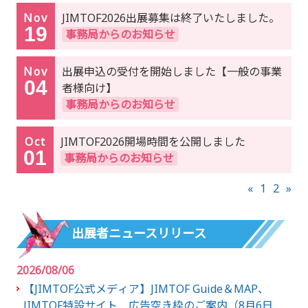
Nov
JIMTOF2026出展募集は終了いたしました。
19
事務局からのお知らせ
Nov
出展申込の受付を開始しました【一般の事業
04
者様向け】
事務局からのお知らせ
Oct
JIMTOF2026開場時間を公開しました
01
事務局からのお知らせ
«
1
2
»
出展者ニュースリリース
2026/08/06
【JIMTOF公式メディア】JIMTOF Guide＆MAP、
JIMTOF特設サイト 広告空き枠のご案内（8月6日現