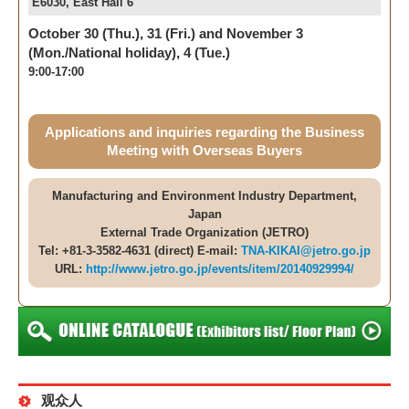
E6030, East Hall 6
October 30 (Thu.), 31 (Fri.) and November 3
(Mon./National holiday), 4 (Tue.)
9:00-17:00
Applications and inquiries regarding the Business
Meeting with Overseas Buyers
Manufacturing and Environment Industry Department,
Japan
External Trade Organization (JETRO)
Tel: +81-3-3582-4631 (direct) E-mail:
TNA-KIKAI@jetro.go.jp
URL:
http://www.jetro.go.jp/events/item/20140929994/
观众人