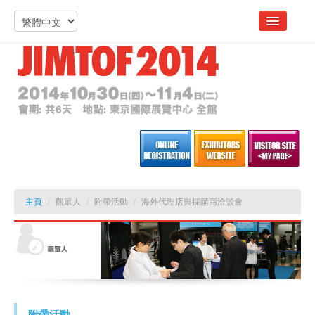
主頁
/
觀眾人
/
附帶活動
/
海外代理店與採購商洽談會
附帶活動