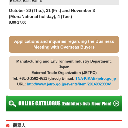
E6030, East Hall 6
October 30 (Thu.), 31 (Fri.) and November 3
(Mon./National holiday), 4 (Tue.)
9:00-17:00
Applications and inquiries regarding the Business
Meeting with Overseas Buyers
Manufacturing and Environment Industry Department,
Japan
External Trade Organization (JETRO)
Tel: +81-3-3582-4631 (direct) E-mail:
TNA-KIKAI@jetro.go.jp
URL:
http://www.jetro.go.jp/events/item/20140929994/
觀眾人