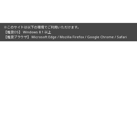
※このサイトは以下の環境でご利用いただけます。
【推奨OS】 Windows 8.1 以上
【推奨ブラウザ】 Microsoft Edge / Mozilla Firefox / Google Chrome / Safari
主催：
ホーム
JIMTOFについて
ご出展に関して
ご来場に関して
出展者一覧
併催プログラム
交通/宿泊
プレスの方へ
お問い合わせ
ご利用にあたって
個人情報保護方針
Copyright © JIMTOF Fair Management Office. All rights reserved.