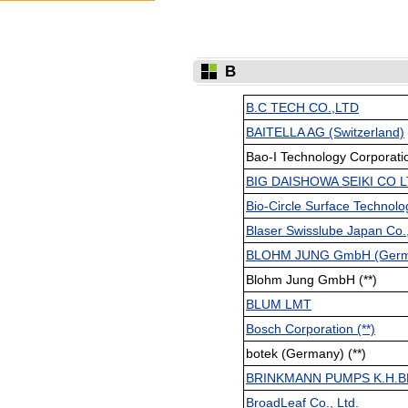
B
B.C TECH CO.,LTD
BAITELLA AG (Switzerland)
Bao-I Technology Corporatio
BIG DAISHOWA SEIKI CO 
Bio-Circle Surface Technol
Blaser Swisslube Japan Co.,
BLOHM JUNG GmbH (Germa
Blohm Jung GmbH (**)
BLUM LMT
Bosch Corporation (**)
botek (Germany) (**)
BRINKMANN PUMPS K.H.B
BroadLeaf Co., Ltd.