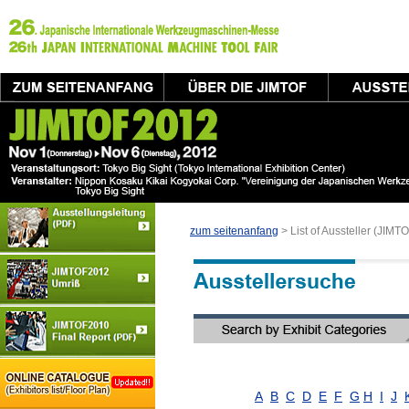
zum seitenanfang
> List of Aussteller (JIM
A
B
C
D
E
F
G
H
I
J