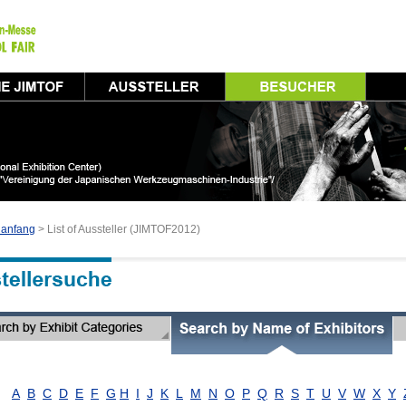
nanfang
> List of Aussteller (JIMTOF2012)
A
B
C
D
E
F
G
H
I
J
K
L
M
N
O
P
Q
R
S
T
U
V
W
X
Y