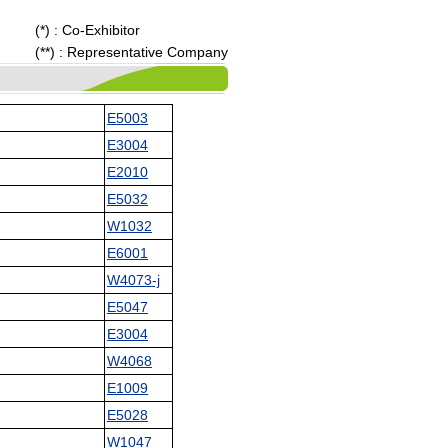
(*) : Co-Exhibitor
(**) : Representative Company
E5003
E3004
E2010
E5032
W1032
E6001
W4073-j
E5047
E3004
W4068
E1009
E5028
W1047