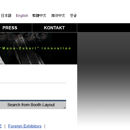
Z
｜
Foreign Exhibitors
｜