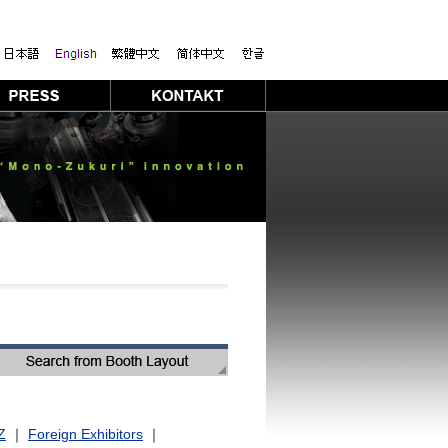
Z
｜
Foreign Exhibitors
｜