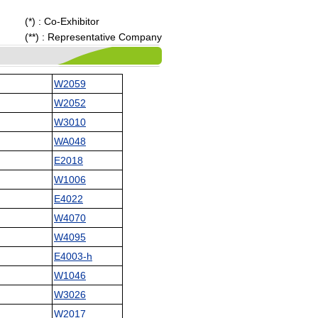
(*) : Co-Exhibitor
(**) : Representative Company
W2059
W2052
W3010
WA048
E2018
W1006
E4022
W4070
W4095
E4003-h
W1046
W3026
W2017