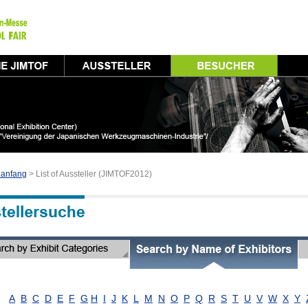
nanfang
> List of Aussteller (JIMTOF2012)
A
B
C
D
E
F
G
H
I
J
K
L
M
N
O
P
Q
R
S
T
U
V
W
X
Y