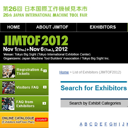
Home
> List of Exhibitors (JIMTOF2012)
A
B
C
D
E
F
G
H
I
J