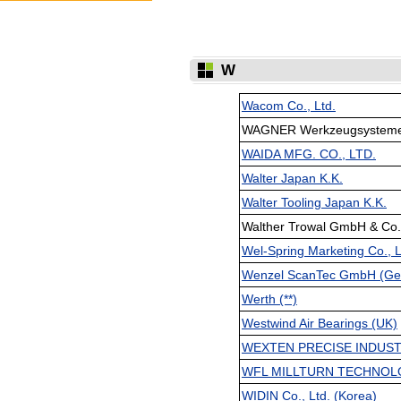
W
Wacom Co., Ltd.
WAGNER Werkzeugsysteme 
WAIDA MFG. CO., LTD.
Walter Japan K.K.
Walter Tooling Japan K.K.
Walther Trowal GmbH & Co.
Wel-Spring Marketing Co., L
Wenzel ScanTec GmbH (Ger
Werth (**)
Westwind Air Bearings (UK)
WEXTEN PRECISE INDUSTRIE
WFL MILLTURN TECHNOLOG
WIDIN Co., Ltd. (Korea)