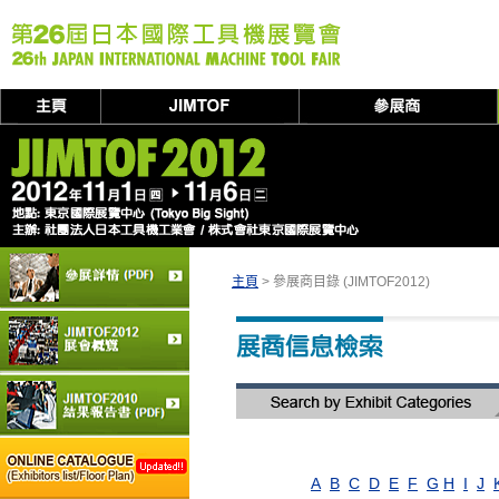
主頁
> 參展商目錄 (JIMTOF2012)
A
B
C
D
E
F
G
H
I
J