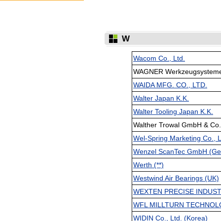
W
Wacom Co., Ltd.
WAGNER Werkzeugsysteme 
WAIDA MFG. CO., LTD.
Walter Japan K.K.
Walter Tooling Japan K.K.
Walther Trowal GmbH & Co.
Wel-Spring Marketing Co., L
Wenzel ScanTec GmbH (Ger
Werth (**)
Westwind Air Bearings (UK)
WEXTEN PRECISE INDUSTRIE
WFL MILLTURN TECHNOLOG
WIDIN Co., Ltd. (Korea)