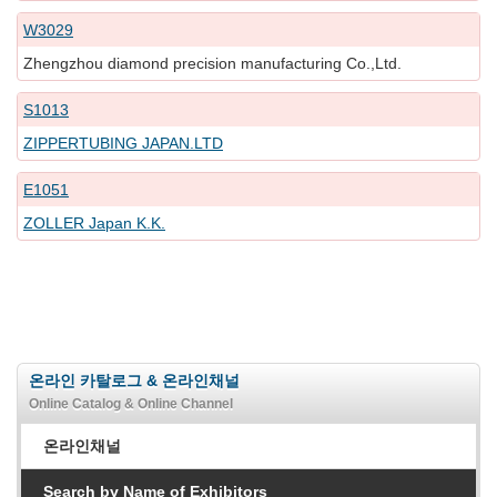
W3029
Zhengzhou diamond precision manufacturing Co.,Ltd.
S1013
ZIPPERTUBING JAPAN.LTD
E1051
ZOLLER Japan K.K.
온라인 카탈로그 & 온라인채널
Online Catalog & Online Channel
온라인채널
Search by Name of Exhibitors