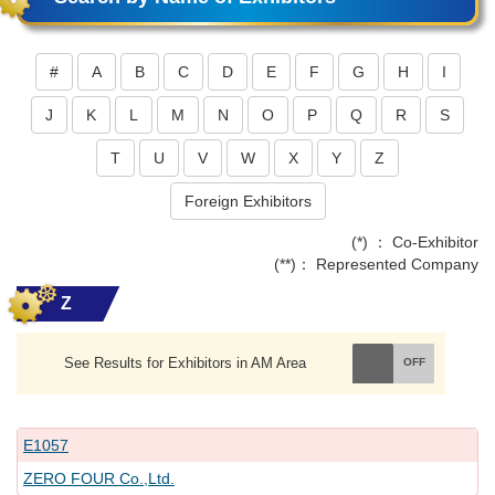
#
A
B
C
D
E
F
G
H
I
J
K
L
M
N
O
P
Q
R
S
T
U
V
W
X
Y
Z
Foreign Exhibitors
(*) ： Co-Exhibitor
(**)： Represented Company
Z
See Results for Exhibitors in AM Area
E1057
ZERO FOUR Co.,Ltd.