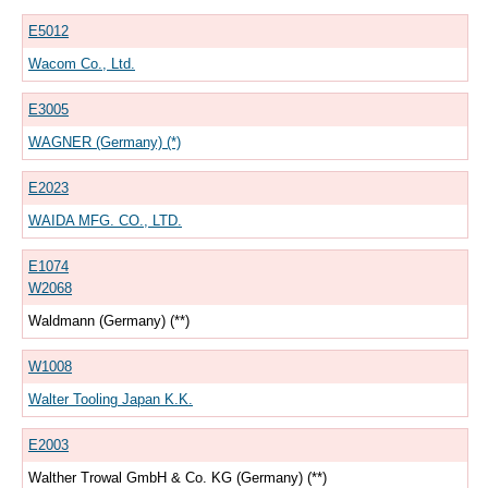
E5012
Wacom Co., Ltd.
E3005
WAGNER (Germany) (*)
E2023
WAIDA MFG. CO., LTD.
E1074
W2068
Waldmann (Germany) (**)
W1008
Walter Tooling Japan K.K.
E2003
Walther Trowal GmbH & Co. KG (Germany) (**)