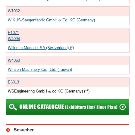
W1062
WIKUS-Saegenfabrik GmbH & Co. KG (Germany)
E1071
W4094
Willemin-Macodel SA (Switzerland) (*)
W4060
Winson Machinery Co., Ltd. (Taiwan)
E6013
WSEngineering GmbH & co.KG (Germany) (**)
Besucher