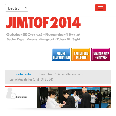
zum seitenanfang
/
Besucher
/
Ausstellersuche
/
List of Aussteller (JIMTOF2014)