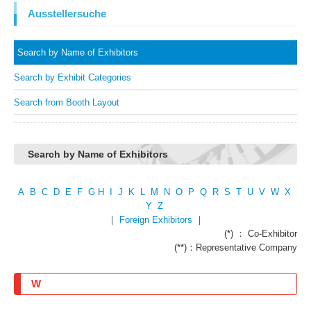
Ausstellersuche
Search by Name of Exhibitors
Search by Exhibit Categories
Search from Booth Layout
Search by Name of Exhibitors
A
B
C
D
E
F
G
H
I
J
K
L
M
N
O
P
Q
R
S
T
U
V
W
X
Y
Z
｜
Foreign Exhibitors
｜
(*) ： Co-Exhibitor
(**)：Representative Company
W