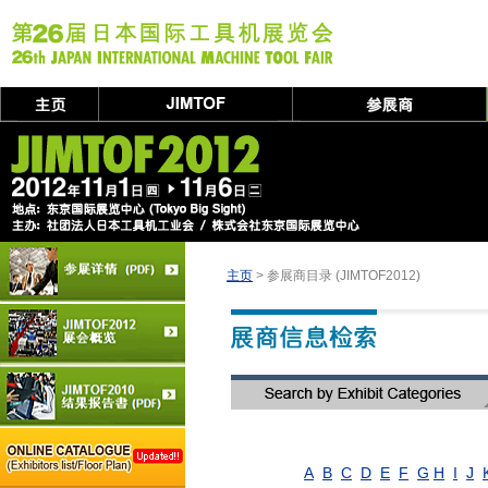
主页
> 参展商目录 (JIMTOF2012)
A
B
C
D
E
F
G
H
I
J